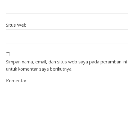
Situs Web
Simpan nama, email, dan situs web saya pada peramban ini
untuk komentar saya berikutnya.
Komentar