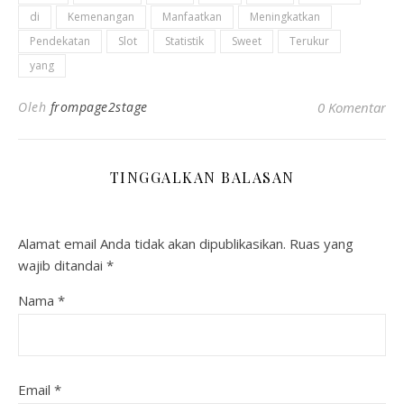
di
Kemenangan
Manfaatkan
Meningkatkan
Pendekatan
Slot
Statistik
Sweet
Terukur
yang
Oleh
frompage2stage
0 Komentar
TINGGALKAN BALASAN
Alamat email Anda tidak akan dipublikasikan.
Ruas yang
wajib ditandai
*
Nama
*
Email
*