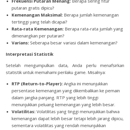
Frekuensi Putaran Menang:
Berapa sering fitur
putaran gratis dipicu?
Kemenangan Maksimal:
Berapa jumlah kemenangan
tertinggi yang telah dicapai?
Rata-rata Kemenangan:
Berapa rata-rata jumlah yang
dimenangkan per putaran?
Varians:
Seberapa besar variasi dalam kemenangan?
Interpretasi Statistik
Setelah mengumpulkan data, Anda perlu menafsirkan
statistik untuk memahami perilaku game. Misalnya:
RTP (Return-to-Player):
Angka ini menunjukkan
persentase kemenangan yang dikembalikan ke pemain
dalam jangka panjang. RTP yang lebih tinggi
menunjukkan peluang kemenangan yang lebih besar.
Volatilitas:
Volatilitas yang tinggi menunjukkan bahwa
kemenangan dapat lebih besar tetapi lebih jarang dipicu,
sementara volatilitas yang rendah menunjukkan