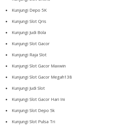
Kunjungi
Depo 5K
Kunjungi
Slot Qris
Kunjungi
Judi Bola
Kunjungi
Slot Gacor
Kunjungi
Raja Slot
Kunjungi
Slot Gacor Maxwin
Kunjungi
Slot Gacor Megah138
Kunjungi
Judi Slot
Kunjungi
Slot Gacor Hari Ini
Kunjungi
Slot Depo 5k
Kunjungi
Slot Pulsa Tri