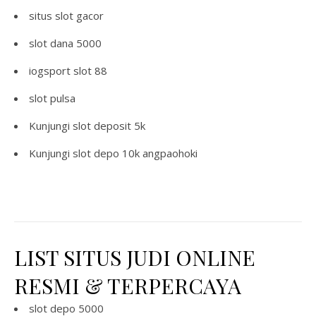
situs slot gacor
slot dana 5000
iogsport slot 88
slot pulsa
Kunjungi
slot deposit 5k
Kunjungi
slot depo 10k angpaohoki
LIST SITUS JUDI ONLINE
RESMI & TERPERCAYA
slot depo 5000