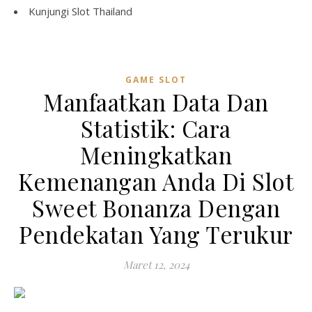
Kunjungi
Slot Thailand
GAME SLOT
Manfaatkan Data Dan
Statistik: Cara
Meningkatkan
Kemenangan Anda Di Slot
Sweet Bonanza Dengan
Pendekatan Yang Terukur
Maret 12, 2024