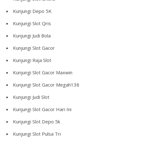
Kunjungi
Depo 5K
Kunjungi
Slot Qris
Kunjungi
Judi Bola
Kunjungi
Slot Gacor
Kunjungi
Raja Slot
Kunjungi
Slot Gacor Maxwin
Kunjungi
Slot Gacor Megah138
Kunjungi
Judi Slot
Kunjungi
Slot Gacor Hari Ini
Kunjungi
Slot Depo 5k
Kunjungi
Slot Pulsa Tri