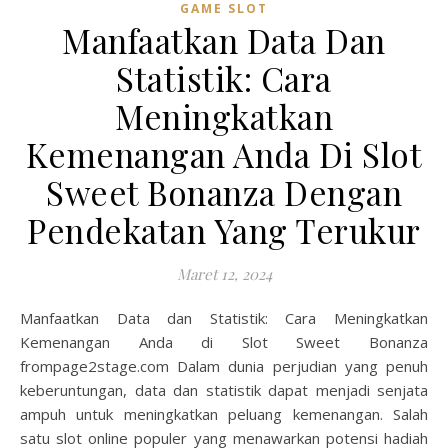
GAME SLOT
Manfaatkan Data Dan
Statistik: Cara
Meningkatkan
Kemenangan Anda Di Slot
Sweet Bonanza Dengan
Pendekatan Yang Terukur
Maret 12, 2024
Manfaatkan Data dan Statistik: Cara Meningkatkan
Kemenangan Anda di Slot Sweet Bonanza
frompage2stage.com Dalam dunia perjudian yang penuh
keberuntungan, data dan statistik dapat menjadi senjata
ampuh untuk meningkatkan peluang kemenangan. Salah
satu slot online populer yang menawarkan potensi hadiah