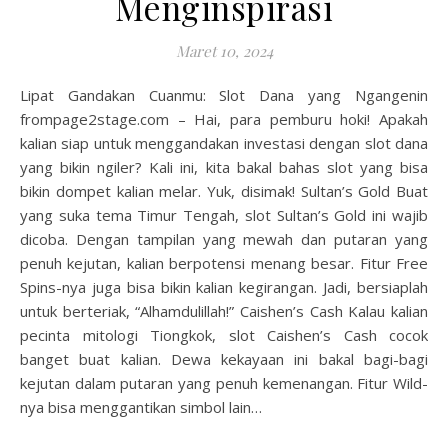
Menginspirasi
Maret 10, 2024
Lipat Gandakan Cuanmu: Slot Dana yang Ngangenin
frompage2stage.com – Hai, para pemburu hoki! Apakah
kalian siap untuk menggandakan investasi dengan slot dana
yang bikin ngiler? Kali ini, kita bakal bahas slot yang bisa
bikin dompet kalian melar. Yuk, disimak! Sultan’s Gold Buat
yang suka tema Timur Tengah, slot Sultan’s Gold ini wajib
dicoba. Dengan tampilan yang mewah dan putaran yang
penuh kejutan, kalian berpotensi menang besar. Fitur Free
Spins-nya juga bisa bikin kalian kegirangan. Jadi, bersiaplah
untuk berteriak, “Alhamdulillah!” Caishen’s Cash Kalau kalian
pecinta mitologi Tiongkok, slot Caishen’s Cash cocok
banget buat kalian. Dewa kekayaan ini bakal bagi-bagi
kejutan dalam putaran yang penuh kemenangan. Fitur Wild-
nya bisa menggantikan simbol lain…