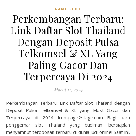
GAME SLOT
Perkembangan Terbaru:
Link Daftar Slot Thailand
Dengan Deposit Pulsa
Telkomsel & XL Yang
Paling Gacor Dan
Terpercaya Di 2024
Maret 11, 2024
Perkembangan Terbaru: Link Daftar Slot Thailand dengan
Deposit Pulsa Telkomsel & XL yang Most Gacor dan
Terpercaya di 2024 frompage2stage.com Bagi para
penggemar slot Thailand yang budiman, bersiaplah
menyambut terobosan terbaru di dunia judi online! Saat ini,