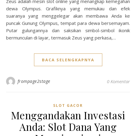
Zeus adalah mesin slot online yang menangkap kemegahan
dewa Olympus. Grafiknya yang memukau dan efek
suaranya yang menggelegar akan membawa Anda ke
puncak Gunung Olympus, tempat para dewa bersemayam.
Putar gulungannya dan saksikan simbol-simbol ikonik
bermunculan di layar, termasuk Zeus yang perkasa,…
BACA SELENGKAPNYA
frompage2stage
0 Komentar
SLOT GACOR
Menggandakan Investasi
Anda: Slot Dana Yang