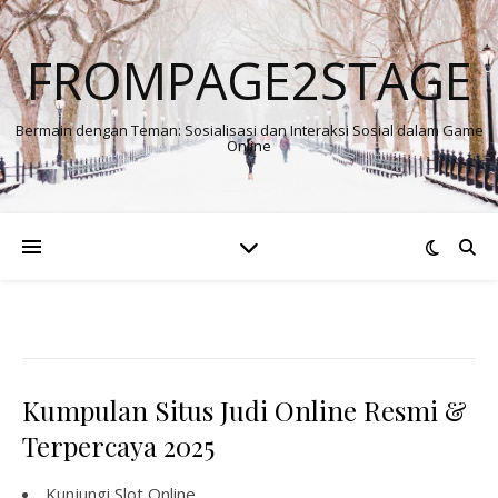
FROMPAGE2STAGE
Bermain dengan Teman: Sosialisasi dan Interaksi Sosial dalam Game
Online
Kumpulan Situs Judi Online Resmi &
Terpercaya 2025
Kunjungi
Slot Online