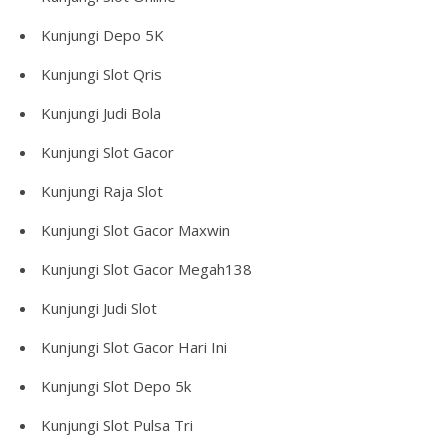
Kunjungi
Depo 5K
Kunjungi
Slot Qris
Kunjungi
Judi Bola
Kunjungi
Slot Gacor
Kunjungi
Raja Slot
Kunjungi
Slot Gacor Maxwin
Kunjungi
Slot Gacor Megah138
Kunjungi
Judi Slot
Kunjungi
Slot Gacor Hari Ini
Kunjungi
Slot Depo 5k
Kunjungi
Slot Pulsa Tri