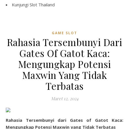
Kunjungi
Slot Thailand
GAME SLOT
Rahasia Tersembunyi Dari
Gates Of Gatot Kaca:
Mengungkap Potensi
Maxwin Yang Tidak
Terbatas
Maret 12, 2024
Rahasia Tersembunyi dari Gates of Gatot Kaca:
Mengungkap Potensi Maxwin yang Tidak Terbatas