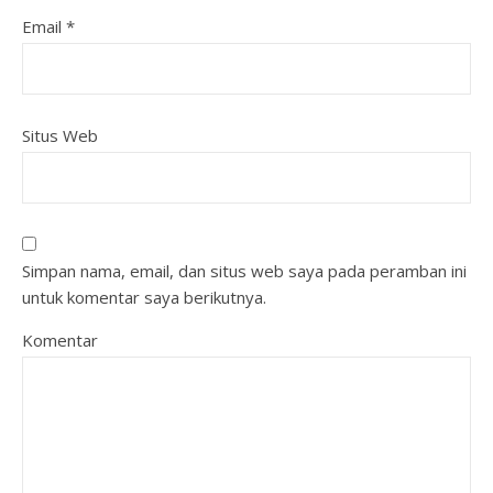
Email
*
Situs Web
Simpan nama, email, dan situs web saya pada peramban ini
untuk komentar saya berikutnya.
Komentar