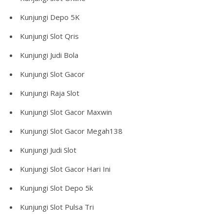
Kunjungi
Depo 5K
Kunjungi
Slot Qris
Kunjungi
Judi Bola
Kunjungi
Slot Gacor
Kunjungi
Raja Slot
Kunjungi
Slot Gacor Maxwin
Kunjungi
Slot Gacor Megah138
Kunjungi
Judi Slot
Kunjungi
Slot Gacor Hari Ini
Kunjungi
Slot Depo 5k
Kunjungi
Slot Pulsa Tri