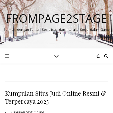
FROMPAGE2STAGE
Bermain dengan Teman: Sosialisasi dan Interaksi Sosial dalam Game
Online
Kumpulan Situs Judi Online Resmi &
Terpercaya 2025
Kunjungi
Slot Online