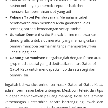
kasino online yang memiliki reputasi baik dan
menawarkan permainan slot yang adil.
Pelajari Tabel Pembayaran:
Memahami tabel
pembayaran akan memberi Anda gambaran jelas
tentang potensi kemenangan setiap simbol.
Gunakan Demo Gratis:
Banyak kasino menawarkan
demo gratis untuk slot mereka, yang memungkinkan
pemain mencoba permainan tanpa mempertaruhkan
uang sungguhan.
Gabung Komunitas:
Bergabunglah dengan forum atau
grup media sosial yang didedikasikan untuk Gates of
Gatot Kaca untuk mendapatkan tip dan strategi dari
pemain lain.
Ingatlah bahwa slot online, termasuk Gates of Gatot Kaca,
adalah permainan keberuntungan. Meskipun teknik dan tips
ini dapat meningkatkan peluang menang, tidak ada jaminan
kemenangan. Bertaruhlah secara bertanggung jawab dan
hanya dengan uang yang Anda mampu kehilangan.