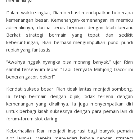
memihaknya.
Dalam waktu singkat, Rian berhasil mendapatkan beberapa
kemenangan besar. Kemenangan-kemenangan ini memicu
adrenalinnya, dan ia terus bermain dengan lebih berani.
Berkat strategi bermain yang tepat dan sedikit
keberuntungan, Rian berhasil mengumpulkan pundi-pundi
rupiah yang fantastis.
“Awalnya nggak nyangka bisa menang banyak,” ujar Rian
sambil tersenyum lebar. “Tapi ternyata Mahjong Gacor ini
beneran gacor, boker!”
Kendati sukses besar, Rian tidak lantas menjadi sombong.
Ia tetap bermain dengan bijak, tidak terlena dengan
kemenangan yang diraihnya. Ia juga menyempatkan diri
untuk berbagi kisah suksesnya dengan para pemain lain di
forum-forum slot daring.
Keberhasilan Rian menjadi inspirasi bagi banyak pemain
slot lainnya. Mereka menyadari bahwa dengan strategi