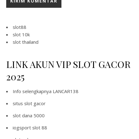
slot88
slot 10k
slot thailand
LINK AKUN VIP SLOT GACOR
2025
Info selengkapnya
LANCAR138
situs slot gacor
slot dana 5000
iogsport slot 88