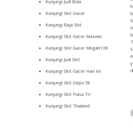
Kunjungi
Judi Bola
h
Kunjungi
Slot Gacor
b
S
Kunjungi
Raja Slot
m
b
Kunjungi
Slot Gacor Maxwin
T
Kunjungi
Slot Gacor Megah138
S
m
Kunjungi
Judi Slot
y
d
Kunjungi
Slot Gacor Hari Ini
Kunjungi
Slot Depo 5k
Kunjungi
Slot Pulsa Tri
Kunjungi
Slot Thailand