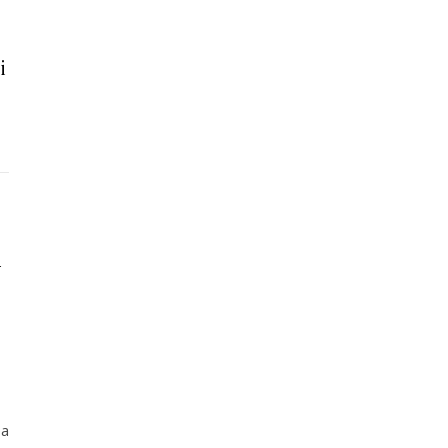
i
n
pa