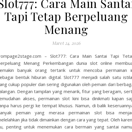
Slot777: Cara Main Santa
Tapi Tetap Berpeluang
Menang
Maret 24, 2026
rompage2stage.com – Slot777: Cara Main Santai Tapi Tet
erpeluang Menang Perkembangan dunia slot online membu
emakin banyak orang tertarik untuk mencoba permainan i
ebagai bentuk hiburan digital. Slot777 menjadi salah satu istil
ang cukup populer dan sering digunakan oleh pemain dari berbag
alangan. Dengan tampilan yang menarik, fitur yang beragam, ser
emudahan akses, permainan slot kini bisa dinikmati kapan sa
anpa harus pergi ke tempat khusus. Namun, di balik keseruanny
anyak pemain yang merasa permainan slot bisa menja
elelahkan jika tidak dimainkan dengan cara yang tepat. Oleh kare
tu, penting untuk menemukan cara bermain yang santai nam