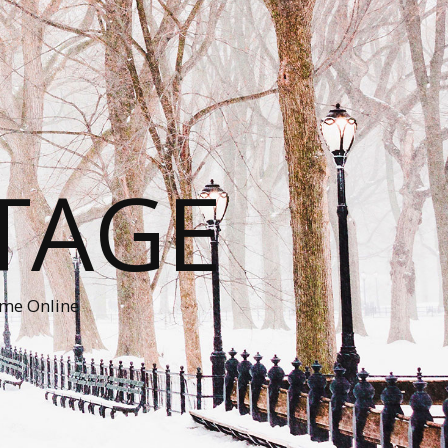
TAGE
ame Online