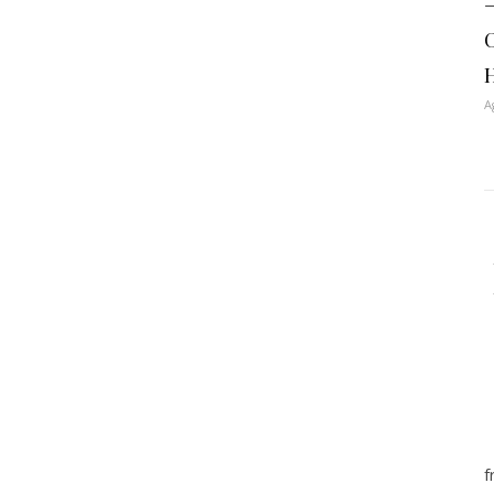
–
H
A
f