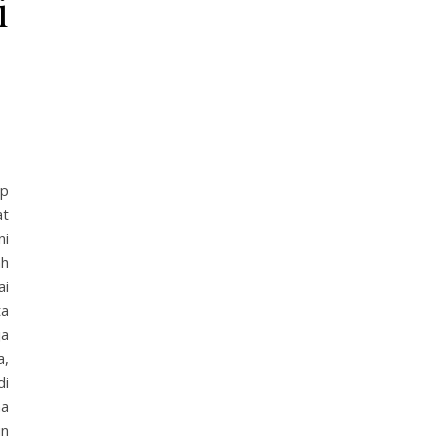
i
ap
at
ni
ah
ai
ta
ja
a,
di
na
un