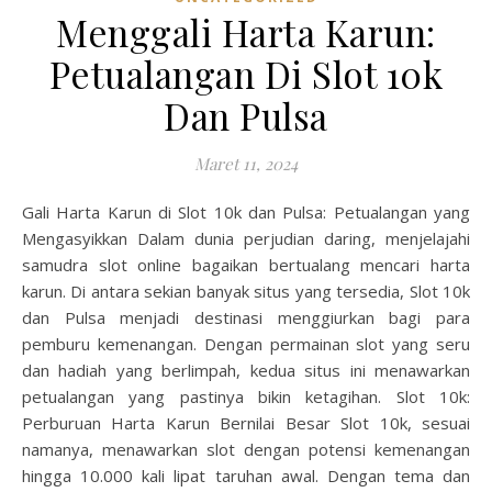
Menggali Harta Karun:
Petualangan Di Slot 10k
Dan Pulsa
Maret 11, 2024
Gali Harta Karun di Slot 10k dan Pulsa: Petualangan yang
Mengasyikkan Dalam dunia perjudian daring, menjelajahi
samudra slot online bagaikan bertualang mencari harta
karun. Di antara sekian banyak situs yang tersedia, Slot 10k
dan Pulsa menjadi destinasi menggiurkan bagi para
pemburu kemenangan. Dengan permainan slot yang seru
dan hadiah yang berlimpah, kedua situs ini menawarkan
petualangan yang pastinya bikin ketagihan. Slot 10k:
Perburuan Harta Karun Bernilai Besar Slot 10k, sesuai
namanya, menawarkan slot dengan potensi kemenangan
hingga 10.000 kali lipat taruhan awal. Dengan tema dan