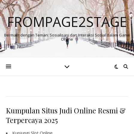
FROMPAGE2STAGE
Bermain dengan Teman: Sosialisasi dan Interaksi Sosial dalam Game
Online
Kumpulan Situs Judi Online Resmi &
Terpercaya 2025
Kunjungi
Slot Online