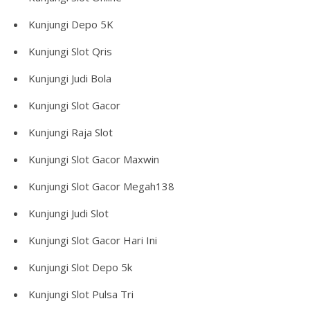
Kunjungi
Depo 5K
Kunjungi
Slot Qris
Kunjungi
Judi Bola
Kunjungi
Slot Gacor
Kunjungi
Raja Slot
Kunjungi
Slot Gacor Maxwin
Kunjungi
Slot Gacor Megah138
Kunjungi
Judi Slot
Kunjungi
Slot Gacor Hari Ini
Kunjungi
Slot Depo 5k
Kunjungi
Slot Pulsa Tri