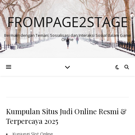
FROMPAGE2STAGE
Bermain dengan Teman: Sosialisasi dan Interaksi Sosial dalam Game
Online
Kumpulan Situs Judi Online Resmi &
Terpercaya 2025
Kunjungi
Slot Online