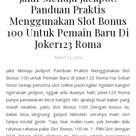
Panduan Praktis
Menggunakan Slot Bonus
100 Untuk Pemain Baru Di
Joker123 Roma
Maret 15, 2024
Jalur Menuju Jackpot: Panduan Praktis Menggunakan Slot
Bonus 100 untuk Pemain Baru di Joker123 Roma Hai Sobat
Slots! Setiap pencinta slot online pasti ngiler ngidam banget
ngerasain jackpot, nggak ada duanya. Nah, Joker123 Roma
punya penawaran kece banget nih, apalagi buat kalian yang
masih newbie, yaitu Slot Bonus 100! Dengan bonus ini,
kalian bisa langsung gaspol nikmatin serunya main slot
tanpa modal gede. Tapi, biar makin cuan, yuk kenalin dulu
rahasia-rahasia pake Slot Bonus 100 ini. 1. Pilih Slot dengan