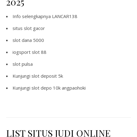
2025
Info selengkapnya
LANCAR138
situs slot gacor
slot dana 5000
iogsport slot 88
slot pulsa
Kunjungi
slot deposit 5k
Kunjungi
slot depo 10k angpaohoki
LIST SITUS JUDI ONLINE