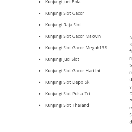
Kunjungi
Judi Bola
Kunjungi
Slot Gacor
Kunjungi
Raja Slot
Kunjungi
Slot Gacor Maxwin
M
K
Kunjungi
Slot Gacor Megah138
f
m
Kunjungi
Judi Slot
t
Kunjungi
Slot Gacor Hari Ini
m
d
Kunjungi
Slot Depo 5k
y
Kunjungi
Slot Pulsa Tri
D
P
Kunjungi
Slot Thailand
m
S
d