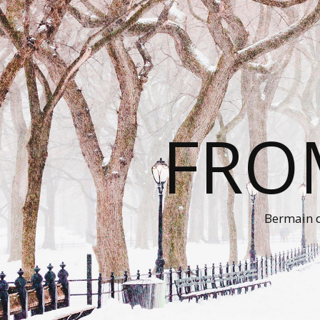
FRO
Bermain d