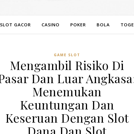
SLOT GACOR
CASINO
POKER
BOLA
TOGE
GAME SLOT
Mengambil Risiko Di
Pasar Dan Luar Angkasa
Menemukan
Keuntungan Dan
Keseruan Dengan Slot
Dana Dan Slot